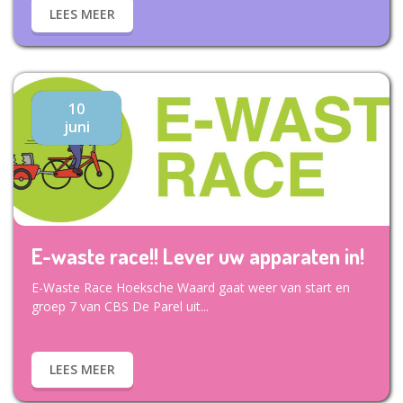
LEES MEER
10
juni
E-waste race!! Lever uw apparaten in!
E-Waste Race Hoeksche Waard gaat weer van start en
groep 7 van CBS De Parel uit...
LEES MEER