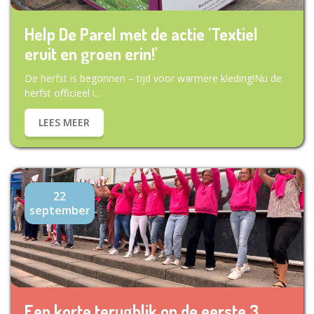
Help De Parel met de actie 'Textiel
eruit en groen erin!'
De herfst is begonnen – tijd voor warmere kleding!Nu de
herfst officieel i...
LEES MEER
22
september
Een korte terugblik op de eerste 3