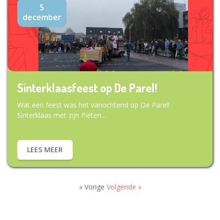
5
december
Sinterklaasfeest op De Parel!
Wat een feest was het vanochtend op De Parel!
Sinterklaas met zijn Pieten...
LEES MEER
« Vorige
Volgende »