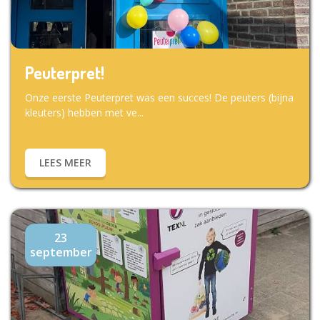
Peuterpret!
Onze eerste Peuterpret was een succes! De peuters (bijna
kleuters) hebben met ve...
LEES MEER
23
september