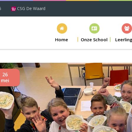
6
CSG De Waard
Home
Onze School
Leerlin
26
mei