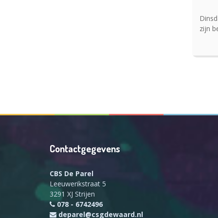
Dinsd
zijn 
Contactgegevens
CBS De Parel
Leeuwerikstraat 5
3291 XJ Strijen
078 - 6742496
deparel@csgdewaard.nl