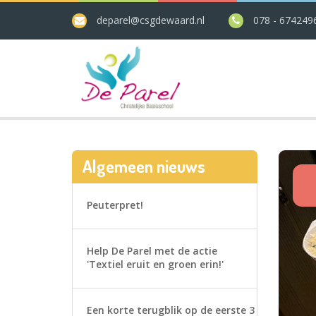
deparel@csgdewaard.nl
078 - 674249
Algemeen nieuws
Peuterpret!
Help De Parel met de actie
'Textiel eruit en groen erin!'
Een korte terugblik op de eerste 3