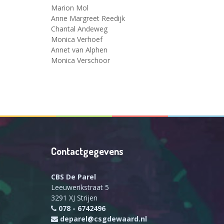
Marion Mol
Anne Margreet Reedijk
Chantal Andeweg
Monica Verhoef
Annet van Alphen
Monica Verschoor
Contactgegevens
CBS De Parel
Leeuwerikstraat 5
3291 XJ Strijen
078 - 6742496
deparel@csgdewaard.nl