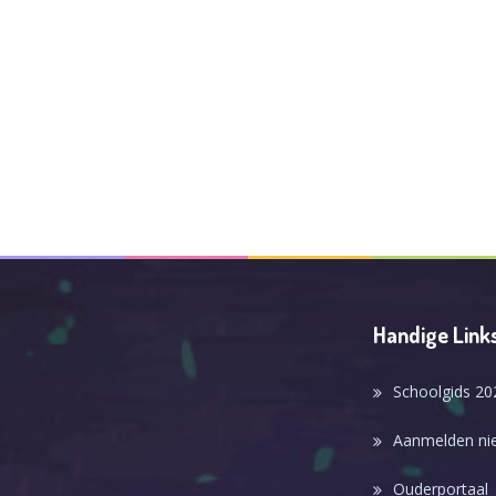
Handige Link
Schoolgids 20
Aanmelden nie
Ouderportaal