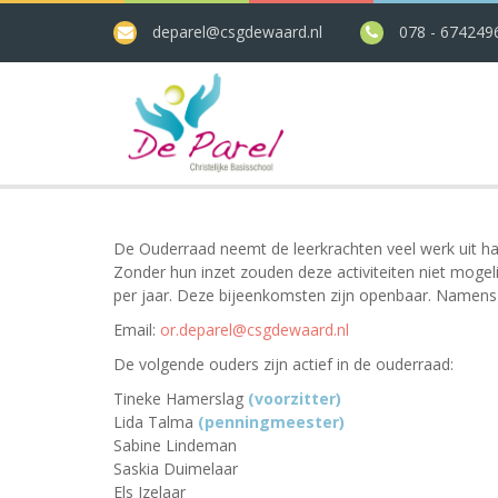
deparel@csgdewaard.nl
078 - 674249
De Ouderraad neemt de leerkrachten veel werk uit han
Zonder hun inzet zouden deze activiteiten niet mogel
per jaar. Deze bijeenkomsten zijn openbaar. Namens
Email:
or.deparel@csgdewaard.nl
De volgende ouders zijn actief in de ouderraad:
Tineke Hamerslag
(voorzitter)
Lida Talma
(penningmeester)
Sabine Lindeman
Saskia Duimelaar
Els Izelaar