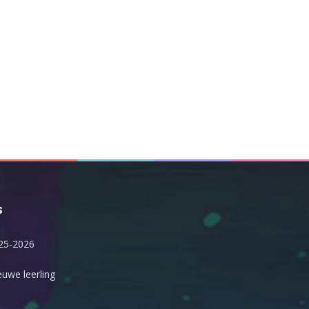
s
25-2026
uwe leerling