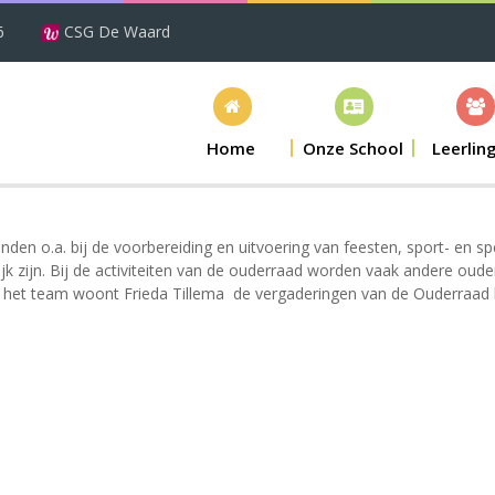
6
CSG De Waard
Home
Onze School
Leerlin
den o.a. bij de voorbereiding en uitvoering van feesten, sport- en s
ijk zijn. Bij de activiteiten van de ouderraad worden vaak andere ou
 het team woont Frieda Tillema de vergaderingen van de Ouderraad b